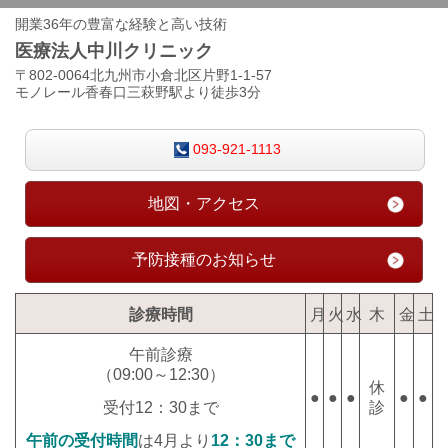
開業36年の豊富な経験と高い技術
医療法人中川クリニック
〒802-0064北九州市小倉北区片野1-1-57
モノレール香春口三萩野駅より徒歩3分
093-921-1113
地図・アクセス
予防接種のお知らせ
診療時間
月
火
水
木
金
土
午前診療
（09:00～12:30）
休
●
●
●
●
●
診
受付12：30まで
午前の受付時間
は4月より
12：30まで