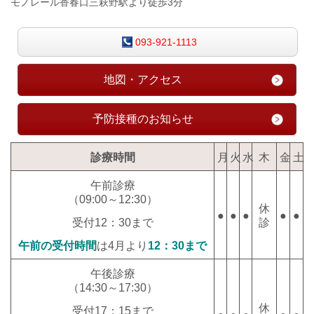
モノレール香春口三萩野駅より徒歩3分
093-921-1113
地図・アクセス
予防接種のお知らせ
診療時間
月
火
水
木
金
土
午前診療
（09:00～12:30）
休
●
●
●
●
●
診
受付12：30まで
午前の受付時間
は4月より
12：30まで
午後診療
（14
:30～17:30
）
休
受付17：15まで