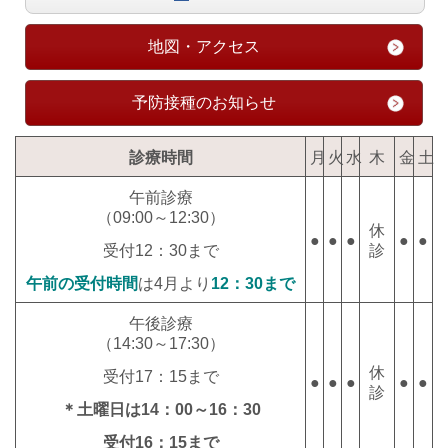
地図・アクセス
予防接種のお知らせ
診療時間
月
火
水
木
金
土
午前診療
（09:00～12:30）
休
●
●
●
●
●
診
受付12：30まで
午前の受付時間
は4月より
12：30まで
午後診療
（14
:30～17:30
）
休
受付17：15まで
●
●
●
●
●
診
＊土曜日は14：00～16：30
受付16：15まで