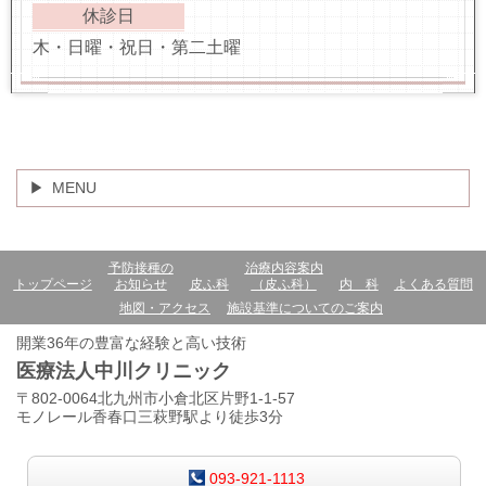
休診日
木・日曜・祝日・第二土曜
MENU
予防接種の
治療内容案内
トップページ
お知らせ
皮ふ科
（皮ふ科）
内 科
よくある質問
地図・アクセス
施設基準についてのご案内
開業36年の豊富な経験と高い技術
医療法人中川クリニック
〒802-0064北九州市小倉北区片野1-1-57
モノレール香春口三萩野駅より徒歩3分
093-921-1113