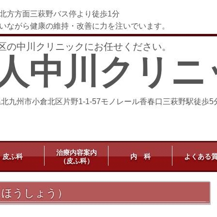
北方方面三萩野バス停より徒歩1分
いながら健康の維持・改善に力を注いでいます。
区の中川クリニックにお任せください。
人中川クリニ
岡県北九州市小倉北区片野1-1-57モノレール香春口三萩野駅徒歩5
治療内容案内
皮ふ科
内 科
よくある
（皮ふ科）
うほうしょう）