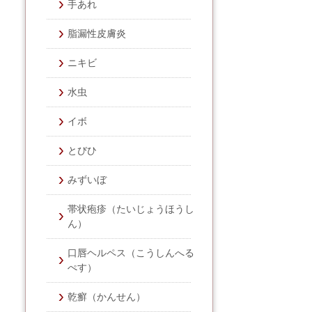
手あれ
脂漏性皮膚炎
ニキビ
水虫
イボ
とびひ
みずいぼ
帯状疱疹（たいじょうほうし
ん）
口唇ヘルペス（こうしんへる
ぺす）
乾癬（かんせん）