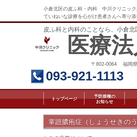
小倉北区の皮ふ科・内科 中川クリニック
ていねいな診療を心がけ患者さんへ寄り添
皮ふ科と内科のことなら、小倉北
医療法
〒802-0064 福
093-921-1113
予防接種の
トップページ
お知らせ
掌蹠膿疱症（しょうせきの