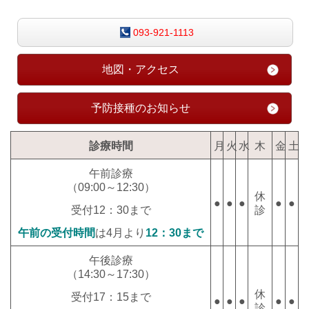
093-921-1113
地図・アクセス
予防接種のお知らせ
診療時間
月
火
水
木
金
土
午前診療
（09:00～12:30）
休
●
●
●
●
●
診
受付12：30まで
午前の受付時間
は4月より
12：30まで
午後診療
（14
:30～17:30
）
休
受付17：15まで
●
●
●
●
●
診