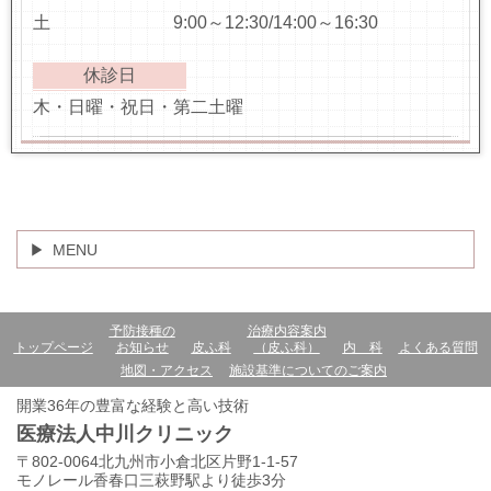
土 9:00～12:30/14:00～16:30
休診日
木・日曜・祝日・第二土曜
MENU
予防接種の
治療内容案内
トップページ
お知らせ
皮ふ科
（皮ふ科）
内 科
よくある質問
地図・アクセス
施設基準についてのご案内
開業36年の豊富な経験と高い技術
医療法人中川クリニック
〒802-0064北九州市小倉北区片野1-1-57
モノレール香春口三萩野駅より徒歩3分